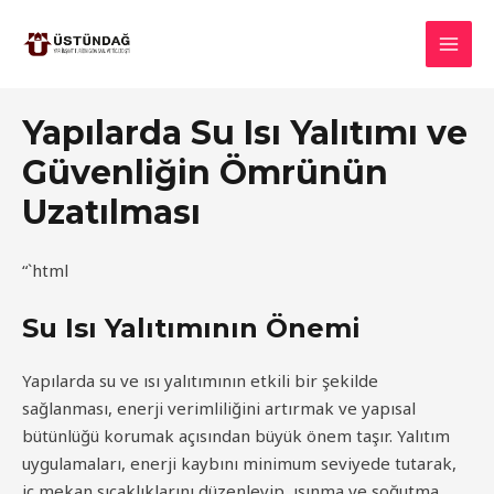
İçeriğe
atla
MAI
MEN
Yapılarda Su Isı Yalıtımı ve
Güvenliğin Ömrünün
Uzatılması
“`html
Su Isı Yalıtımının Önemi
Yapılarda su ve ısı yalıtımının etkili bir şekilde
sağlanması, enerji verimliliğini artırmak ve yapısal
bütünlüğü korumak açısından büyük önem taşır. Yalıtım
uygulamaları, enerji kaybını minimum seviyede tutarak,
iç mekan sıcaklıklarını düzenleyip, ısınma ve soğutma