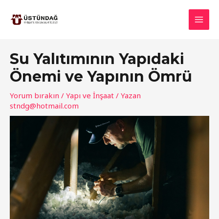
İçeriğe
atla
MAI
MEN
Su Yalıtımının Yapıdaki
Önemi ve Yapının Ömrü
Yorum bırakın
/
Yapı ve İnşaat
/ Yazan
stndg@hotmail.com